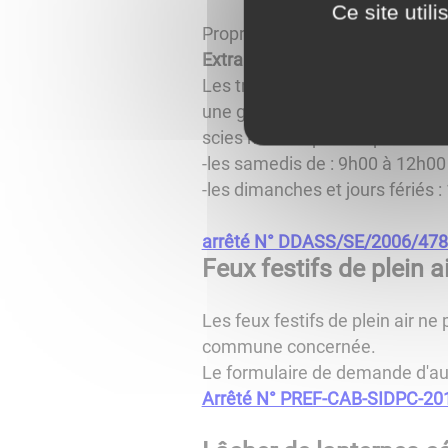
Ce site util
Propriétés privées
Extrait de l'arrêté préfectora
Les travaux momentanés de brico
une gêne pour le voisinage te
scies mécaniques ne peuvent êt
-les samedis de : 9h00 à 12h00
-les dimanches et jours fériés
arrêté N° DDASS/SE/2006/47
Feux festifs de plein ai
Les feux festifs de plein air ne
commune concernée.
Le formulaire de demande d'autor
Arrêté N° PREF-CAB-SIDPC-20