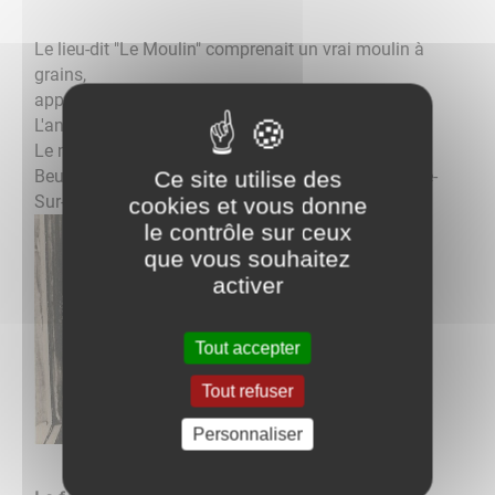
Le lieu-dit "Le Moulin" comprenait un vrai moulin à
grains,
appartenant à Monsieur Marcel DARLEY.
L'annexe faisait partie de l'usine de limes MICHAUT.
Le meunier vit brûler son moulin en 1924. Il quitta
Beugnon pour être négociant en grains à Villeneuve-
Ce site utilise des
Sur-Yonne.
cookies et vous donne
le contrôle sur ceux
que vous souhaitez
activer
Tout accepter
Tout refuser
Personnaliser