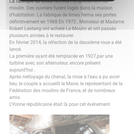
La fabrique de limes
racheta l'emplacement du
moulin. Des ouvriers furent logés dans la maison
d'habitation. La fabrique de limes ferma ses portes
définitivement en 1968.
En 1972 , Monsieur et Madame
Robert Lestang ont acheté Le Moulin et ont passés
plusieurs années à le restaurer.
En février 2014, la réfection de la deuxième roue a été
lancé.
La première ayant été remplacée en 1927,par une
turbine avec son alternateur, encore présent
aujourd'hui .
Après nettoyage du chenal, la mise à l'eau a pu avoir
lieu, le couple a accueilli le Maire, le représentant de la
Fédération des moulins de France, et de nombreux
amis.
L'Yonne républicaine était là pour cet événement